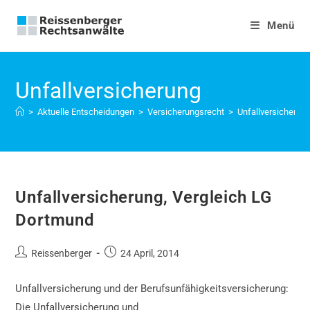
Zum
Inhalt
Menü
springen
Unfallversicherung
>
Aktuelle Entscheidungen
>
Versicherungsrecht
>
Unfallversicherun
Unfallversicherung, Vergleich LG
Dortmund
Beitrags-
Beitrag
Reissenberger
24 April, 2014
Autor:
veröffentlicht:
Unfallversicherung und der Berufsunfähigkeitsversicherung:
Die Unfallversicherung und