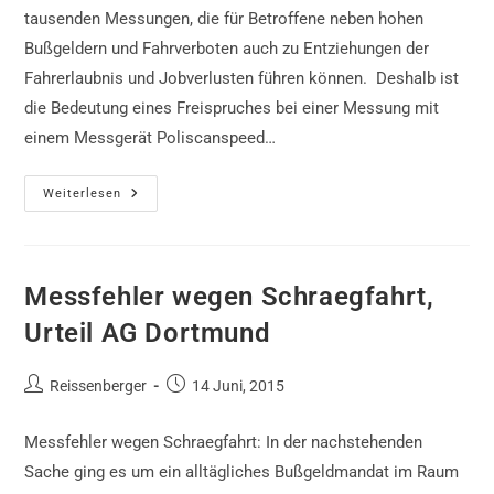
tausenden Messungen, die für Betroffene neben hohen
Bußgeldern und Fahrverboten auch zu Entziehungen der
Fahrerlaubnis und Jobverlusten führen können. Deshalb ist
die Bedeutung eines Freispruches bei einer Messung mit
einem Messgerät Poliscanspeed…
Poliscanspeed-
Weiterlesen
Urteil
AG
Dortmund
Messfehler wegen Schraegfahrt,
Urteil AG Dortmund
Beitrags-
Beitrag
Reissenberger
14 Juni, 2015
Autor:
veröffentlicht:
Messfehler wegen Schraegfahrt: In der nachstehenden
Sache ging es um ein alltägliches Bußgeldmandat im Raum