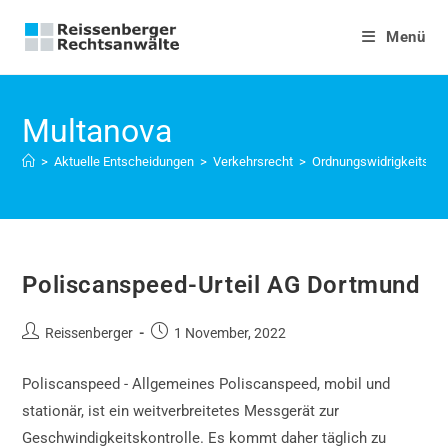
Zum
Inhalt
Menü
springen
Multanova
>
Aktuelle Entscheidungen
>
Verkehrsrecht
>
Ordnungswidrigkeitsver
Poliscanspeed-Urteil AG Dortmund
Beitrags-
Beitrag
Reissenberger
1 November, 2022
Autor:
veröffentlicht:
Poliscanspeed - Allgemeines Poliscanspeed, mobil und
stationär, ist ein weitverbreitetes Messgerät zur
Geschwindigkeitskontrolle. Es kommt daher täglich zu