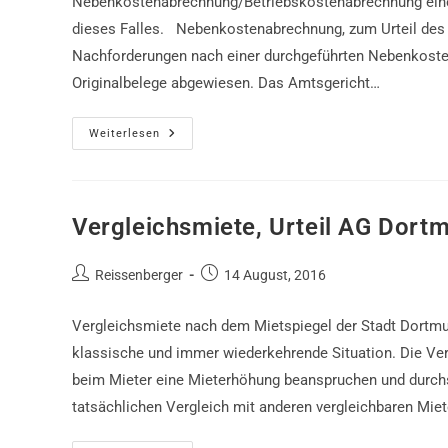
Nebenkostenabrechnung/Betriebskostenabrechnung eines
dieses Falles. Nebenkostenabrechnung, zum Urteil des
Nachforderungen nach einer durchgeführten Nebenkosten
Originalbelege abgewiesen. Das Amtsgericht…
Nebenkostenabrechnung,
Weiterlesen
Urteil
LG
Dortmund
Vergleichsmiete, Urteil AG Dort
Beitrags-
Beitrag
Reissenberger
14 August, 2016
Autor:
veröffentlicht:
Vergleichsmiete nach dem Mietspiegel der Stadt Dortmu
klassische und immer wiederkehrende Situation. Die Ve
beim Mieter eine Mieterhöhung beanspruchen und durch
tatsächlichen Vergleich mit anderen vergleichbaren Mie