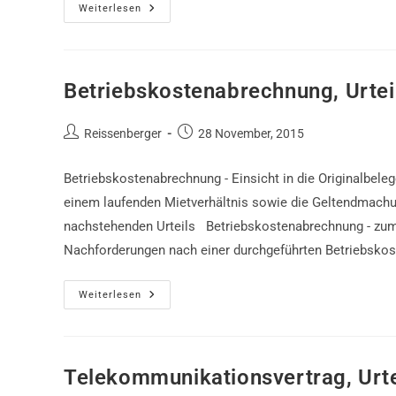
Vergleichsmiete,
Weiterlesen
Urteil
AG
Dortmund
Betriebskostenabrechnung, Urte
Beitrags-
Beitrag
Reissenberger
28 November, 2015
Autor:
veröffentlicht:
Betriebskostenabrechnung - Einsicht in die Originalbel
einem laufenden Mietverhältnis sowie die Geltendmachu
nachstehenden Urteils Betriebskostenabrechnung - zum 
Nachforderungen nach einer durchgeführten Betriebskos
Betriebskostenabrechnung,
Weiterlesen
Urteil
AG
Dortmund
Telekommunikationsvertrag, Urt