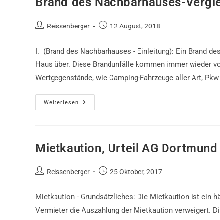
Brand des Nachbarhauses-Vergl
Beitrags-
Beitrag
Reissenberger
12 August, 2018
Autor:
veröffentlicht:
I. (Brand des Nachbarhauses - Einleitung): Ein Brand d
Haus über. Diese Brandunfälle kommen immer wieder vor
Wertgegenstände, wie Camping-Fahrzeuge aller Art, Pkw et
Brand
Weiterlesen
Des
Nachbarhauses-
Vergleich
LG
Dortmund
Mietkaution, Urteil AG Dortmund
Beitrags-
Beitrag
Reissenberger
25 Oktober, 2017
Autor:
veröffentlicht:
Mietkaution - Grundsätzliches: Die Mietkaution ist ein 
Vermieter die Auszahlung der Mietkaution verweigert. Di