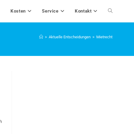
Kosten
Service
Kontakt
Website-
Suche
>
Aktuelle Entscheidungen
>
Mietrecht
umschalten
h