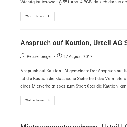
Wichtig ist insoweit § 551 Abs. 4 BGB, da sich daraus e
Mietkaution,
Weiterlesen
Urteil
AG
Dortmund
Anspruch auf Kaution, Urteil AG
Beitrags-
Beitrag
Reissenberger
27 August, 2017
Autor:
veröffentlicht:
Anspruch auf Kaution - Allgemeines: Der Anspruch auf K
ist die Kaution die klassische Sicherheit des Vermiete
eines Mietverhältnisses zum Streit über die Kaution, ka
Anspruch
Weiterlesen
Auf
Kaution,
Urteil
AG
Schwerte