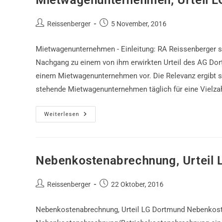
Mietwagenunternehmen, Urteil 
Beitrags-
Beitrag
Reissenberger
5 November, 2016
Autor:
veröffentlicht:
Mietwagenunternehmen - Einleitung: RA Reissenberger st
Nachgang zu einem von ihm erwirkten Urteil des AG Do
einem Mietwagenunternehmen vor. Die Relevanz ergibt si
stehende Mietwagenunternehmen täglich für eine Vielza
Mietwagenunternehmen,
Weiterlesen
Urteil
LG
Dortmund
Nebenkostenabrechnung, Urteil
Beitrags-
Beitrag
Reissenberger
22 Oktober, 2016
Autor:
veröffentlicht:
Nebenkostenabrechnung, Urteil LG Dortmund Nebenkosten