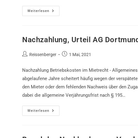
Rechtsmissbräuchlichkeit,
Weiterlesen
Urteil
Nachzahlung, Urteil AG Dortmun
Beitrags-
Beitrag
Reissenberger
1 Mai, 2021
Autor:
veröffentlicht:
Nachzahlung Betriebskosten im Mietrecht - Allgemeines
abgelaufene Jahre scheitert häufig wegen der verspätet
den Mieter oder dem fehlenden Nachweis über den Zuga
dabei die allgemeine Verjährungsfrist nach § 195…
Nachzahlung,
Weiterlesen
Urteil
AG
Dortmund