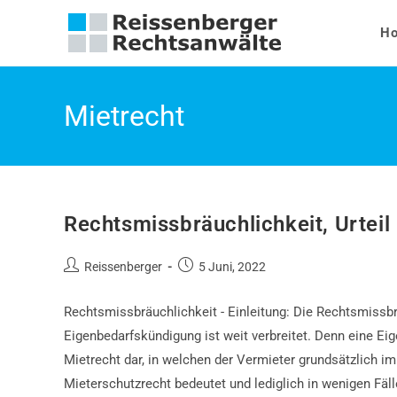
Zum
Inhalt
H
springen
Mietrecht
Rechtsmissbräuchlichkeit, Urteil
Beitrags-
Beitrag
Reissenberger
5 Juni, 2022
Autor:
veröffentlicht:
Rechtsmissbräuchlichkeit - Einleitung: Die Rechtsmissb
Eigenbedarfskündigung ist weit verbreitet. Denn eine Ei
Mietrecht dar, in welchen der Vermieter grundsätzlich i
Mieterschutzrecht bedeutet und lediglich in wenigen Fä