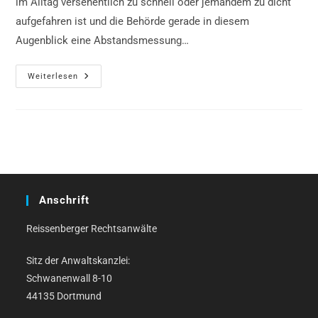
im Alltag versehentlich zu schnell oder jemandem zu dicht
aufgefahren ist und die Behörde gerade in diesem
Augenblick eine Abstandsmessung…
Abstandsmessung
Weiterlesen
Und
Sicherheitsabstand,
Urteil
AG
Gladbeck
Anschrift
Reissenberger Rechtsanwälte
Sitz der Anwaltskanzlei:
Schwanenwall 8-10
44135 Dortmund