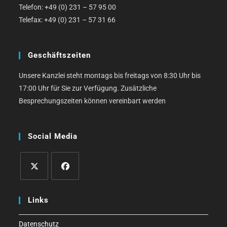
Telefon: +49 (0) 231 – 57 95 00
Telefax: +49 (0) 231 – 57 31 66
Geschäftszeiten
Unsere Kanzlei steht montags bis freitags von 8:30 Uhr bis
17:00 Uhr für Sie zur Verfügung. Zusätzliche
Besprechungszeiten können vereinbart werden
Social Media
Opens
Opens
in
in
Links
a
a
new
new
Datenschutz