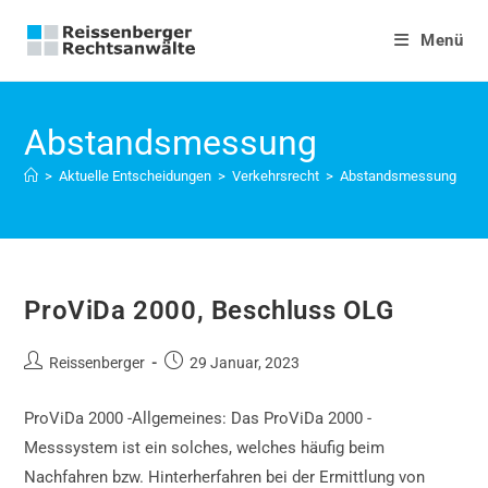
Zum
Inhalt
Menü
springen
Abstandsmessung
>
Aktuelle Entscheidungen
>
Verkehrsrecht
>
Abstandsmessung
ProViDa 2000, Beschluss OLG
Beitrags-
Beitrag
Reissenberger
29 Januar, 2023
Autor:
veröffentlicht:
ProViDa 2000 -Allgemeines: Das ProViDa 2000 -
Messsystem ist ein solches, welches häufig beim
Nachfahren bzw. Hinterherfahren bei der Ermittlung von